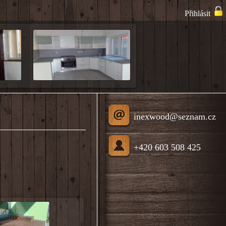
Přihlásit
inexwood@seznam.cz
+420 603 508 425